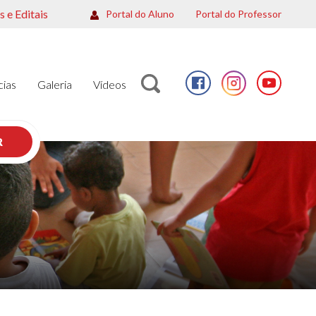
 e Editais
Portal do Aluno
Portal do Professor
cias
Galeria
Vídeos
R