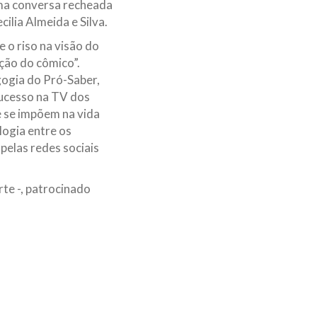
uma conversa recheada
cilia Almeida e Silva.
 o riso na visão do
ação do cômico”.
ogia do Pró-Saber,
sucesso na TV dos
 se impõem na vida
logia entre os
elas redes sociais
te -, patrocinado