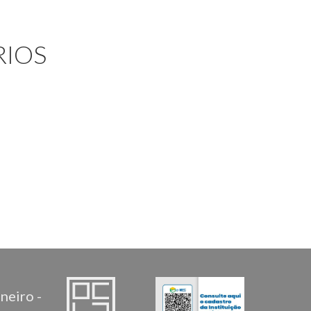
IOS
neiro -