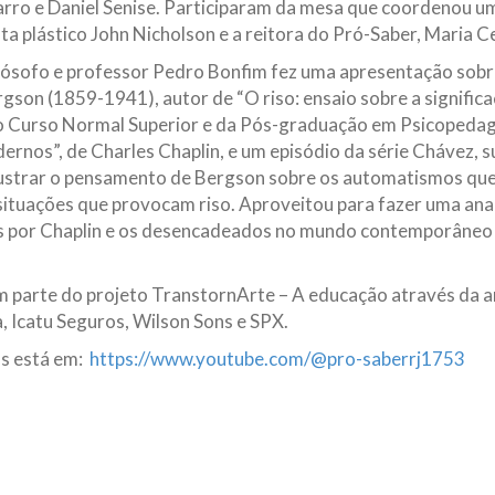
izarro e Daniel Senise. Participaram da mesa que coordenou 
ista plástico John Nicholson e a reitora do Pró-Saber, Maria Ce
ilósofo e professor Pedro Bonfim fez uma apresentação sobre
rgson (1859-1941), autor de “O riso: ensaio sobre a signific
do Curso Normal Superior e da Pós-graduação em Psicopedag
ernos”, de Charles Chaplin, e um episódio da série Chávez, 
lustrar o pensamento de Bergson sobre os automatismos que
situações que provocam riso. Aproveitou para fazer uma ana
 por Chaplin e os desencadeados no mundo contemporâneo p
m parte do projeto TranstornArte – A educação através da ar
a, Icatu Seguros, Wilson Sons e SPX.
os está em:
https://www.youtube.com/@pro-saberrj1753