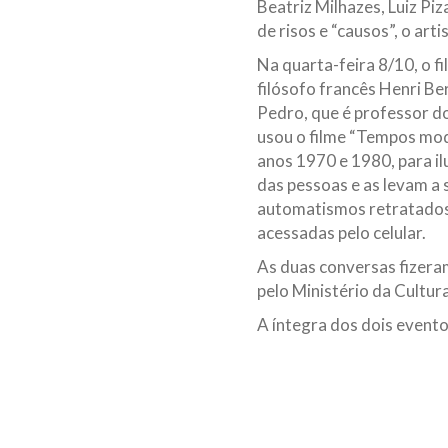
Beatriz Milhazes, Luiz P
de risos e “causos”, o art
Na quarta-feira 8/10, o f
filósofo francês Henri Be
Pedro, que é professor 
usou o filme “Tempos mod
anos 1970 e 1980, para i
das pessoas e as levam a 
automatismos retratados
acessadas pelo celular.
As duas conversas fizera
pelo Ministério da Cultur
A íntegra dos dois event