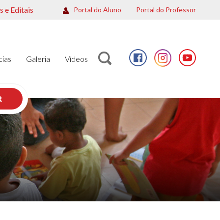
 e Editais
Portal do Aluno
Portal do Professor
cias
Galeria
Vídeos
R