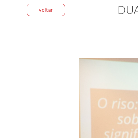
DUA
voltar