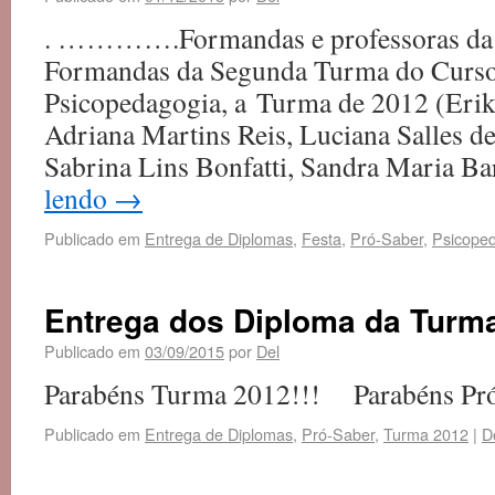
. ………….Formandas e professoras da 
Formandas da Segunda Turma do Curso
Psicopedagogia, a Turma de 2012 (Erika
Adriana Martins Reis, Luciana Salles d
Sabrina Lins Bonfatti, Sandra Maria B
lendo
→
Publicado em
Entrega de Diplomas
,
Festa
,
Pró-Saber
,
Psicope
Entrega dos Diploma da Turm
Publicado em
03/09/2015
por
Del
Parabéns Turma 2012!!! Parabéns Pró-Sab
Publicado em
Entrega de Diplomas
,
Pró-Saber
,
Turma 2012
|
D