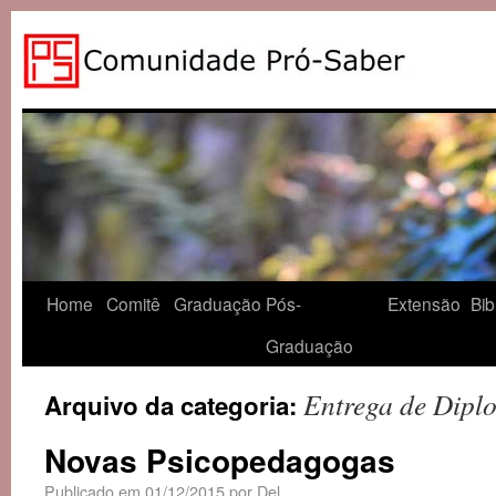
Home
Comitê
Graduação
Pós-
Extensão
Bib
Graduação
Entrega de Dipl
Arquivo da categoria:
Novas Psicopedagogas
Publicado em
01/12/2015
por
Del