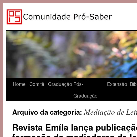
Home
Comitê
Graduação
Pós-
Extensão
Bib
Graduação
Mediação de Lei
Arquivo da categoria:
Revista Emíla lança publicaçã
formação de mediadores de le