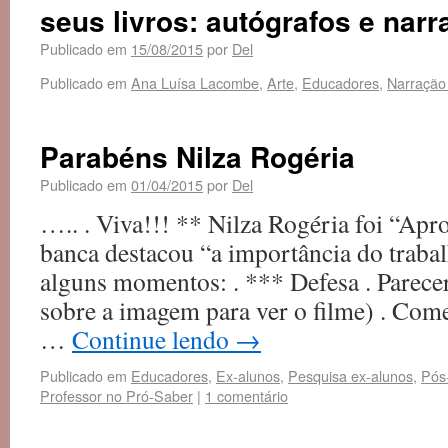
seus livros: autógrafos e narr
Publicado em
15/08/2015
por
Del
Publicado em
Ana Luísa Lacombe
,
Arte
,
Educadores
,
Narração 
Parabéns Nilza Rogéria
Publicado em
01/04/2015
por
Del
….. . Viva!!! ** Nilza Rogéria foi “Apr
banca destacou “a importância do traba
alguns momentos: . *** Defesa . Parece
sobre a imagem para ver o filme) . Co
…
Continue lendo
→
Publicado em
Educadores
,
Ex-alunos
,
Pesquisa ex-alunos
,
Pós
Professor no Pró-Saber
|
1 comentário