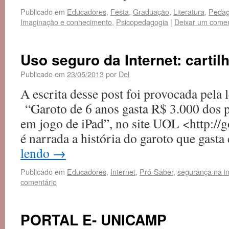
Publicado em
Educadores
,
Festa
,
Graduação
,
Literatura
,
Pedag
Imaginação e conhecimento
,
Psicopedagogia
|
Deixar um comen
Uso seguro da Internet: cartil
Publicado em
23/05/2013
por
Del
A escrita desse post foi provocada pela l
“Garoto de 6 anos gasta R$ 3.000 dos 
em jogo de iPad”, no site UOL <http:/
é narrada a história do garoto que gast
lendo
→
Publicado em
Educadores
,
Internet
,
Pró-Saber
,
segurança na in
comentário
PORTAL E- UNICAMP