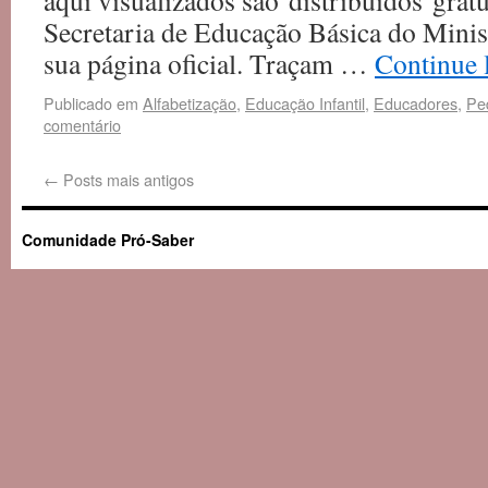
aqui visualizados são distribuídos grat
Secretaria de Educação Básica do Mini
sua página oficial. Traçam …
Continue
Publicado em
Alfabetização
,
Educação Infantil
,
Educadores
,
Pe
comentário
←
Posts mais antigos
Comunidade Pró-Saber