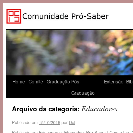
Home
Comitê
Graduação
Pós-
Extensão
Bib
Graduação
Educadores
Arquivo da categoria:
Publicado em
15/10/2015
por
Del
Publicado em
Educadores
,
Efemeride
,
Pró-Saber
|
Com a tag
D