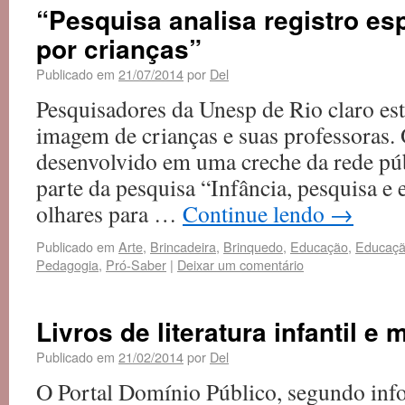
“Pesquisa analisa registro es
por crianças”
Publicado em
21/07/2014
por
Del
Pesquisadores da Unesp de Rio claro es
imagem de crianças e suas professoras. 
desenvolvido em uma creche da rede púb
parte da pesquisa “Infância, pesquisa e 
olhares para …
Continue lendo
→
Publicado em
Arte
,
Brincadeira
,
Brinquedo
,
Educação
,
Educação
Pedagogia
,
Pró-Saber
|
Deixar um comentário
Livros de literatura infantil e 
Publicado em
21/02/2014
por
Del
O Portal Domínio Público, segundo inf