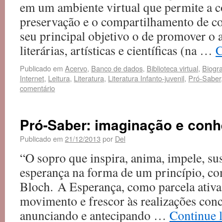
em um ambiente virtual que permite a col
preservação e o compartilhamento de c
seu principal objetivo o de promover o 
literárias, artísticas e científicas (na …
C
Publicado em
Acervo
,
Banco de dados
,
Biblioteca virtual
,
Biogra
Internet
,
Leitura
,
Literatura
,
Literatura Infanto-juvenil
,
Pró-Saber
comentário
Pró-Saber: imaginação e con
Publicado em
21/12/2013
por
Del
“O sopro que inspira, anima, impele, su
esperança na forma de um princípio, co
Bloch. A Esperança, como parcela ativa
movimento e frescor às realizações conc
anunciando e antecipando …
Continue 