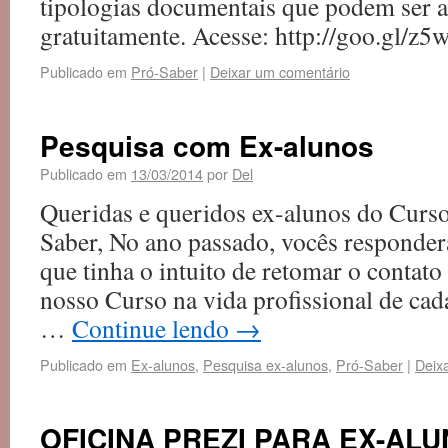
tipologias documentais que podem ser 
gratuitamente. Acesse: http://goo.gl/z5
Publicado em
Pró-Saber
|
Deixar um comentário
Pesquisa com Ex-alunos
Publicado em
13/03/2014
por
Del
Queridas e queridos ex-alunos do Curs
Saber, No ano passado, vocês responde
que tinha o intuito de retomar o contato 
nosso Curso na vida profissional de ca
…
Continue lendo
→
Publicado em
Ex-alunos
,
Pesquisa ex-alunos
,
Pró-Saber
|
Deix
OFICINA PREZI PARA EX-AL