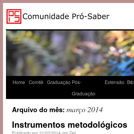
Home
Comitê
Graduação
Pós-
Extensão
Bib
Graduação
março 2014
Arquivo do mês:
Instrumentos metodológicos
Publicado em
21/03/2014
por
Del