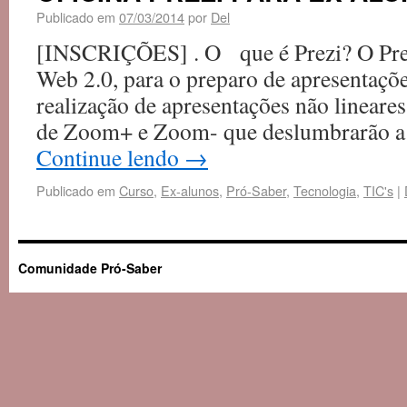
Publicado em
07/03/2014
por
Del
[INSCRIÇÕES] . O que é Prezi? O Pre
Web 2.0, para o preparo de apresentaçõe
realização de apresentações não lineares
de Zoom+ e Zoom- que deslumbrarão a p
Continue lendo
→
Publicado em
Curso
,
Ex-alunos
,
Pró-Saber
,
Tecnologia
,
TIC's
|
Comunidade Pró-Saber