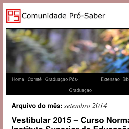
Home
Comitê
Graduação
Pós-
Extensão
Bib
Graduação
setembro 2014
Arquivo do mês:
Vestibular 2015 – Curso Norma
Instituto Superior de Educaçã