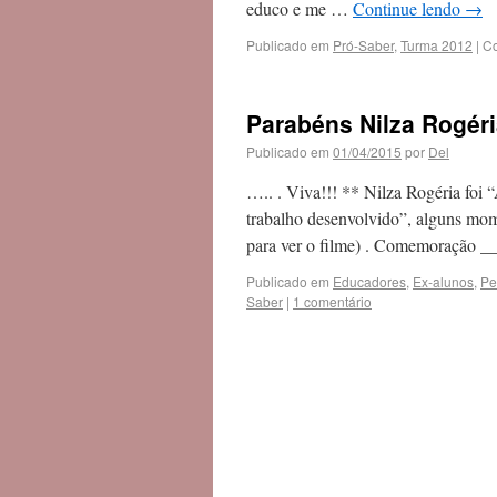
educo e me …
Continue lendo
→
Publicado em
Pró-Saber
,
Turma 2012
|
C
Parabéns Nilza Rogér
Publicado em
01/04/2015
por
Del
….. . Viva!!! ** Nilza Rogéria foi
trabalho desenvolvido”, alguns mom
para ver o filme) . Comemoração 
Publicado em
Educadores
,
Ex-alunos
,
Pe
Saber
|
1 comentário