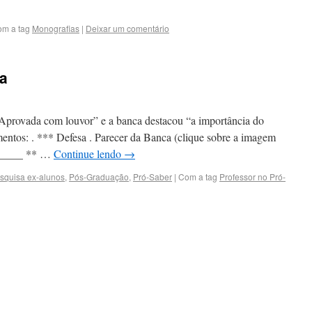
om a tag
Monografias
|
Deixar um comentário
ia
 “Aprovada com louvor” e a banca destacou “a importância do
entos: . *** Defesa . Parecer da Banca (clique sobre a imagem
______ ** …
Continue lendo
→
squisa ex-alunos
,
Pós-Graduação
,
Pró-Saber
|
Com a tag
Professor no Pró-