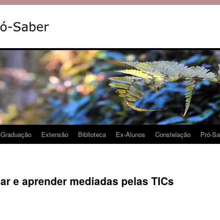
-Graduação
Extensão
Biblioteca
Ex-Alunos
Constelação
Pró-Sa
ar e aprender mediadas pelas TICs