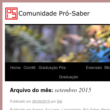
Home
Comitê
Graduação
Pós-
Extensão
Bib
Graduação
setembro 2015
Arquivo do mês:
Publicado em
28/09/2015
por
Del
Publicado em
Acervo
,
Ao Largo
,
Lançamento
,
Pró-Saber
,
Revis