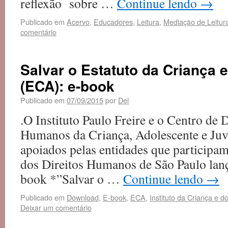
reflexão sobre …
Continue lendo
→
Publicado em
Acervo
,
Educadores
,
Leitura
,
Mediação de Leitur
comentário
Salvar o Estatuto da Criança 
(ECA): e-book
Publicado em
07/09/2015
por
Del
.O Instituto Paulo Freire e o Centro de 
Humanos da Criança, Adolescente e Juve
apoiados pelas entidades que participa
dos Direitos Humanos de São Paulo lan
book *”Salvar o …
Continue lendo
→
Publicado em
Download
,
E-book
,
ECA
,
Instituto da Criança e 
Deixar um comentário