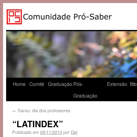
Home
Comitê
Graduação
Pós-
Extensão
Bib
Graduação
←
Sarau: dia dos professores
“LATINDEX”
Publicado em
05/11/2013
por
Del