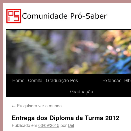
Home
Comitê
Graduação
Pós-
Extensão
Bib
Graduação
←
Eu quisera ver o mundo
Entrega dos Diploma da Turma 2012
Publicado em
03/09/2015
por
Del