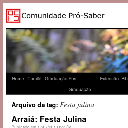
Home
Comitê
Graduação
Pós-
Extensão
Bib
Graduação
Festa julina
Arquivo da tag:
Arraiá: Festa Julina
Publicado em
17/07/2013
por
Del