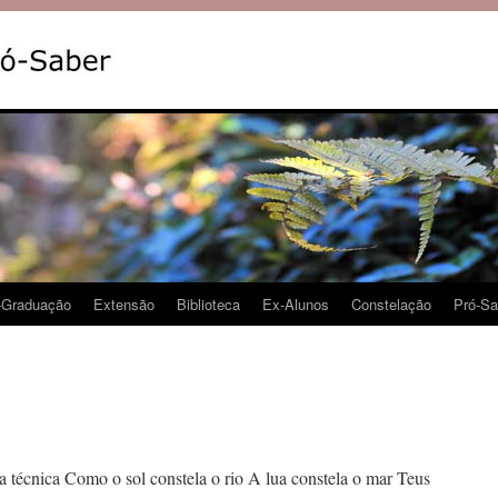
-Graduação
Extensão
Biblioteca
Ex-Alunos
Constelação
Pró-Sa
a técnica Como o sol constela o rio A lua constela o mar Teus