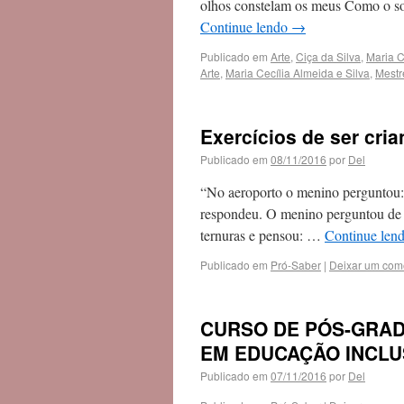
olhos constelam os meus Como o sol
Continue lendo
→
Publicado em
Arte
,
Ciça da Silva
,
Maria C
Arte
,
Maria Cecília Almeida e Silva
,
Mestr
Exercícios de ser cri
Publicado em
08/11/2016
por
Del
“No aeroporto o menino perguntou: 
respondeu. O menino perguntou de n
ternuras e pensou: …
Continue len
Publicado em
Pró-Saber
|
Deixar um com
CURSO DE PÓS-GRAD
EM EDUCAÇÃO INCLU
Publicado em
07/11/2016
por
Del